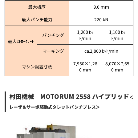
最大板厚
9.0 mm
最大パンチ能力
220 kN
1,200 ﾋｯ
1,100 ﾋｯ
パンチング
ﾄ/min
ﾄ/min
最大ｽﾄﾛｰｸﾚｰﾄ
マーキング
ca.2,800 ﾋｯﾄ/min
7,950×1,28
8,070×7,65
マシン設置寸法
0 mm
0 mm
村田機械 MOTORUM 2558 ハイブリッド
＜
レーザ＆サーボ駆動式タレットパンチプレス＞