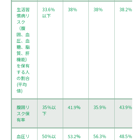
生活習
33.6％
38％
38％
38.2％
慣病リ
以下
スク
（腹
囲、血
圧、血
糖、脂
質、肝
機能）
を保有
する人
の割合
(平均
値)
腹囲リ
35％以
41.9%
35.9％
43.9％
スク保
下
有率
血圧リ
50％以
53.2%
56.3％
48.5％