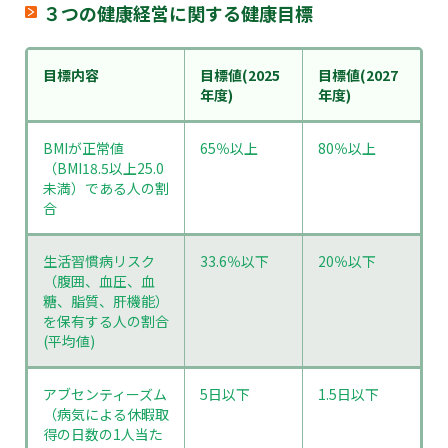
３つの健康経営に関する健康目標
目標内容
目標値
(2025
目標値
(2027
年度)
年度)
BMIが正常値
65％以上
80％以上
（BMI18.5以上25.0
未満）である人の割
合
生活習慣病リスク
33.6％以下
20％以下
（腹囲、血圧、血
糖、脂質、肝機能）
を保有する人の割合
(平均値)
アブセンティーズム
5日以下
1.5日以下
（病気による休暇取
得の日数の1人当た