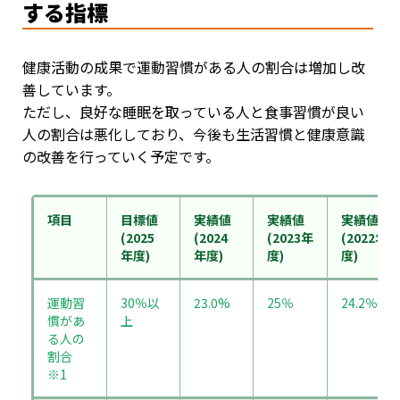
する指標
健康活動の成果で運動習慣がある人の割合は増加し改
善しています。
ただし、良好な睡眠を取っている人と食事習慣が良い
人の割合は悪化しており、今後も生活習慣と健康意識
の改善を行っていく予定です。
項目
目標値
実績値
実績値
実績値
(2025
(2024
(2023年
(2022年
年度)
年度)
度)
度)
運動習
30％以
23.0%
25％
24.2％
慣があ
上
る人の
割合
※1