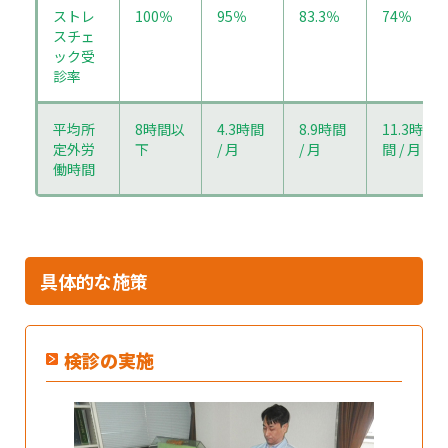
ストレ
100％
95％
83.3％
74％
スチェ
ック受
診率
平均所
8時間以
4.3時間
8.9時間
11.3時
定外労
下
/ 月
/ 月
間 / 月
働時間
具体的な施策
検診の実施