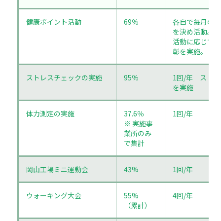
健康ポイント活動
69％
各自で毎月の健
を決め活動。
活動に応じて個
彰を実施。
ストレスチェックの実施
95％
1回/年 スト
を実施
体力測定の実施
37.6％
1回/年
※ 実施事
業所のみ
で集計
岡山工場ミニ運動会
43%
1回/年
ウォーキング大会
55%
4回/年
（累計）