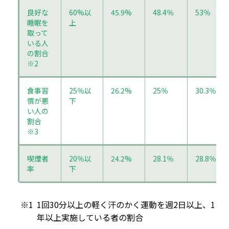
良好な
60%以
45.9%
48.4％
53％
睡眠を
上
取って
いる人
の割合
※2
食事習
25％以
26.2%
25％
30.3％
慣が悪
下
い人の
割合
※3
喫煙者
20％以
24.2%
28.1％
28.8％
率
下
※1
1回30分以上の軽く汗のかく運動を週2日以上、1
年以上実施している者の割合