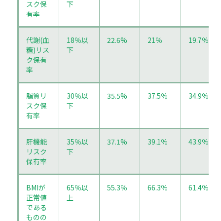
スク保
下
有率
代謝(血
18％以
22.6%
21％
19.7％
糖)リス
下
ク保有
率
脂質リ
30％以
35.5%
37.5％
34.9％
スク保
下
有率
肝機能
35％以
37.1%
39.1％
43.9％
リスク
下
保有率
BMIが
65％以
55.3％
66.3％
61.4％
正常値
上
である
ものの