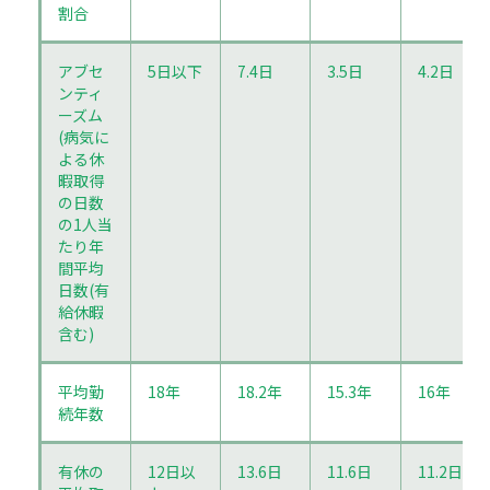
割合
アブセ
5日以下
7.4日
3.5日
4.2日
ンティ
ーズム
(病気に
よる休
暇取得
の日数
の1人当
たり年
間平均
日数(有
給休暇
含む)
平均勤
18年
18.2年
15.3年
16年
続年数
有休の
12日以
13.6日
11.6日
11.2日